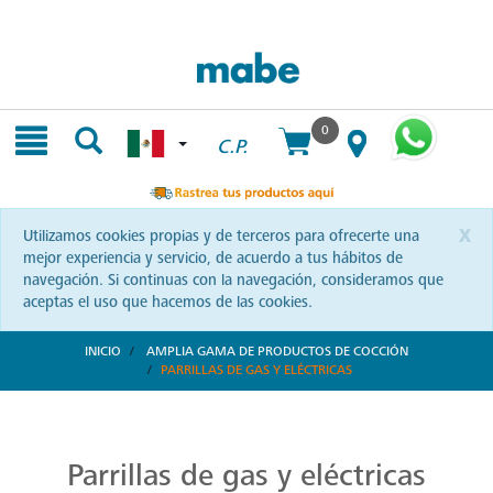
Skip
Skip
to
to
content
navigation
menu
0
C.P.
x
Utilizamos cookies propias y de terceros para ofrecerte una
mejor experiencia y servicio, de acuerdo a tus hábitos de
navegación. Si continuas con la navegación, consideramos que
aceptas el uso que hacemos de las cookies.
INICIO
AMPLIA GAMA DE PRODUCTOS DE COCCIÓN
PARRILLAS DE GAS Y ELÉCTRICAS
Parrillas: Innovación en la Cocina
Reinventa tus habilidades culinarias con las parrillas Mabe. Una combinación de diseño vanguardista y eficiencia que te invita a explorar nuevas recetas y sorprender a tus seres queridos.
Parrillas de gas y eléctricas