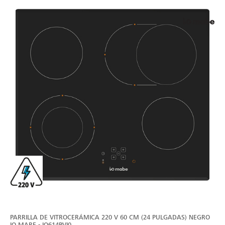
PARRILLA DE VITROCERÁMICA 220 V 60 CM (24 PULGADAS) NEGRO
IO MABE - IO614PVI0