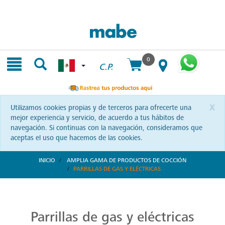
Skip
Skip
to
to
content
navigation
menu
0
C.P.
x
Utilizamos cookies propias y de terceros para ofrecerte una
mejor experiencia y servicio, de acuerdo a tus hábitos de
navegación. Si continuas con la navegación, consideramos que
aceptas el uso que hacemos de las cookies.
INICIO
AMPLIA GAMA DE PRODUCTOS DE COCCIÓN
PARRILLAS DE GAS Y ELÉCTRICAS
Parrillas: Innovación en la Cocina
Reinventa tus habilidades culinarias con las parrillas Mabe. Una combinación de diseño vanguardista y eficiencia que te invita a explorar nuevas recetas y sorprender a tus seres queridos.
Parrillas de gas y eléctricas