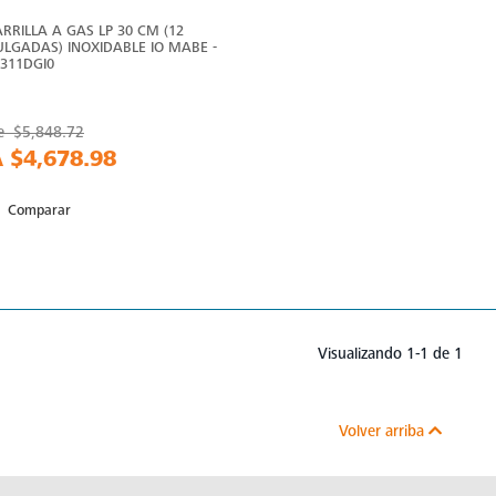
ARRILLA A GAS LP 30 CM (12
ULGADAS) INOXIDABLE IO MABE -
O311DGI0
e
$5,848.72
A
$4,678.98
Comparar
Visualizando 1-1 de 1
Volver arriba