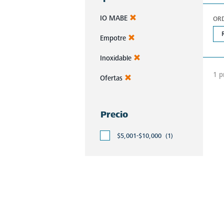
IO MABE
OR
Empotre
Inoxidable
1 p
Ofertas
Precio
$5,001-$10,000
(1)