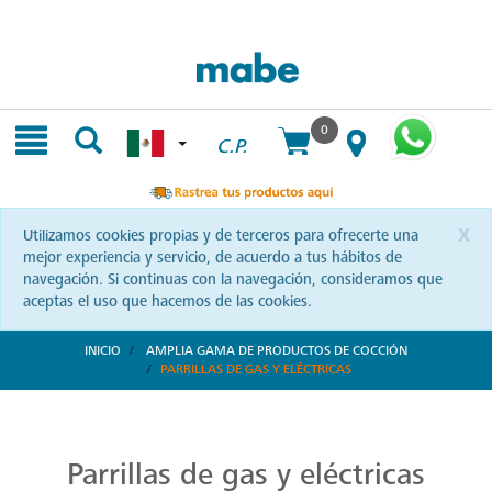
Skip
Skip
to
to
content
navigation
menu
0
C.P.
x
Utilizamos cookies propias y de terceros para ofrecerte una
mejor experiencia y servicio, de acuerdo a tus hábitos de
navegación. Si continuas con la navegación, consideramos que
aceptas el uso que hacemos de las cookies.
INICIO
AMPLIA GAMA DE PRODUCTOS DE COCCIÓN
PARRILLAS DE GAS Y ELÉCTRICAS
Parrillas: Innovación en la Cocina
Reinventa tus habilidades culinarias con las parrillas Mabe. Una combinación de diseño vanguardista y eficiencia que te invita a explorar nuevas recetas y sorprender a tus seres queridos.
Parrillas de gas y eléctricas