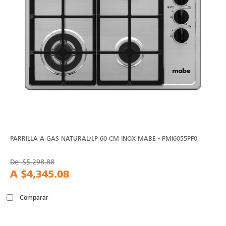
PARRILLA A GAS NATURAL/LP 60 CM INOX MABE - PMI6055PF0
De
$5,298.88
A
$4,345.08
Comparar