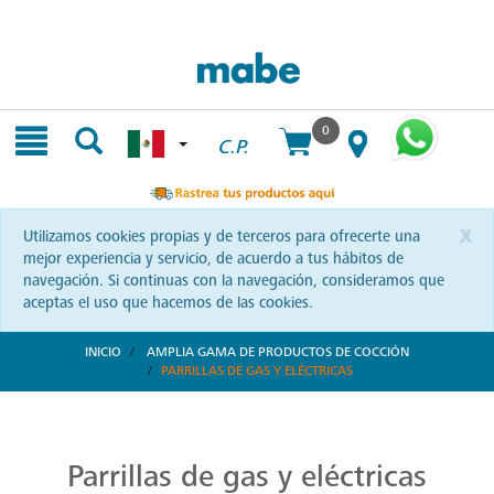
Skip
Skip
to
to
content
navigation
menu
0
C.P.
x
Utilizamos cookies propias y de terceros para ofrecerte una
mejor experiencia y servicio, de acuerdo a tus hábitos de
navegación. Si continuas con la navegación, consideramos que
aceptas el uso que hacemos de las cookies.
INICIO
AMPLIA GAMA DE PRODUCTOS DE COCCIÓN
PARRILLAS DE GAS Y ELÉCTRICAS
Parrillas: Innovación en la Cocina
Reinventa tus habilidades culinarias con las parrillas Mabe. Una combinación de diseño vanguardista y eficiencia que te invita a explorar nuevas recetas y sorprender a tus seres queridos.
Parrillas de gas y eléctricas