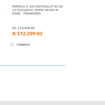
PARRILLA A GAS NATURAL/LP 60 CM
O
(24 PULGADAS) VIDRIO NEGRO IO
MABE - PIO64KRNR0
De
$14,998.80
A
$12,299.02
Comparar