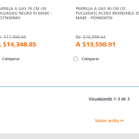
ARRILLA A GAS 76 CM (30
PARRILLA A GAS 90 CM (35
ULGADAS) NEGRO IO MABE -
PULGADAS) ACERO INOXIDABLE I
IO75KMNR0
MABE - PIO96KMTI0
e
$17,498.60
De
$16,998.64
A
$14,348.85
A
$13,598.91
Comparar
Comparar
Visualizando 1-3 de 3
Volver arriba