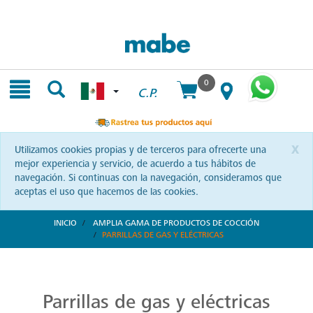
Skip
Skip
to
to
content
navigation
menu
0
C.P.
x
Utilizamos cookies propias y de terceros para ofrecerte una
mejor experiencia y servicio, de acuerdo a tus hábitos de
navegación. Si continuas con la navegación, consideramos que
aceptas el uso que hacemos de las cookies.
INICIO
AMPLIA GAMA DE PRODUCTOS DE COCCIÓN
PARRILLAS DE GAS Y ELÉCTRICAS
Parrillas: Innovación en la Cocina
Reinventa tus habilidades culinarias con las parrillas Mabe. Una combinación de diseño vanguardista y eficiencia que te invita a explorar nuevas recetas y sorprender a tus seres queridos.
Parrillas de gas y eléctricas