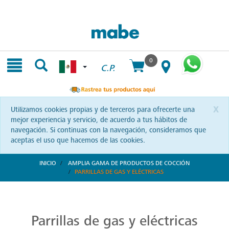
Skip
Skip
to
to
content
navigation
menu
0
C.P.
x
Utilizamos cookies propias y de terceros para ofrecerte una
mejor experiencia y servicio, de acuerdo a tus hábitos de
navegación. Si continuas con la navegación, consideramos que
aceptas el uso que hacemos de las cookies.
INICIO
AMPLIA GAMA DE PRODUCTOS DE COCCIÓN
PARRILLAS DE GAS Y ELÉCTRICAS
Parrillas: Innovación en la Cocina
Reinventa tus habilidades culinarias con las parrillas Mabe. Una combinación de diseño vanguardista y eficiencia que te invita a explorar nuevas recetas y sorprender a tus seres queridos.
Parrillas de gas y eléctricas