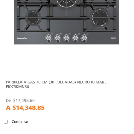
PARRILLA A GAS 76 CM (30 PULGADAS) NEGRO IO MABE -
PIO75KMNR0
De
$17,498.60
A
$14,348.85
Comparar