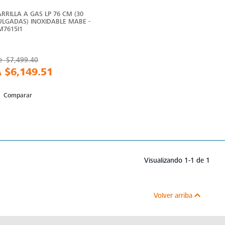
ARRILLA A GAS LP 76 CM (30
ULGADAS) INOXIDABLE MABE -
M7615I1
e
$7,499.40
A
$6,149.51
Comparar
Visualizando 1-1 de 1
Volver arriba