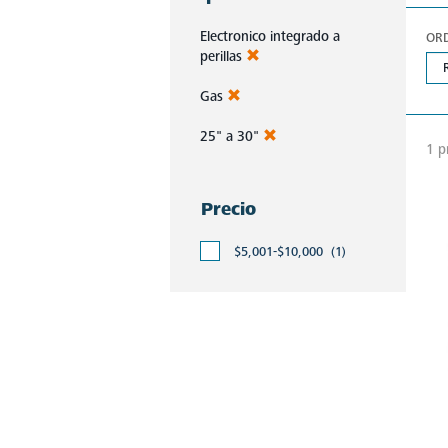
Electronico integrado a
OR
perillas
Gas
25" a 30"
1 p
Precio
$5,001-$10,000
(1)