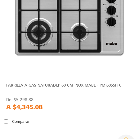
PARRILLA A GAS NATURAL/LP 60 CM INOX MABE - PMI6055PF0
De
$5,298.88
A
$4,345.08
Comparar