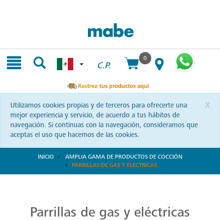
Skip
Skip
to
to
content
navigation
menu
0
C.P.
x
Utilizamos cookies propias y de terceros para ofrecerte una
mejor experiencia y servicio, de acuerdo a tus hábitos de
navegación. Si continuas con la navegación, consideramos que
aceptas el uso que hacemos de las cookies.
INICIO
AMPLIA GAMA DE PRODUCTOS DE COCCIÓN
PARRILLAS DE GAS Y ELÉCTRICAS
Parrillas: Innovación en la Cocina
Reinventa tus habilidades culinarias con las parrillas Mabe. Una combinación de diseño vanguardista y eficiencia que te invita a explorar nuevas recetas y sorprender a tus seres queridos.
Parrillas de gas y eléctricas