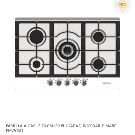
PARRILLA A GAS LP 76 CM (30 PULGADAS) INOXIDABLE MABE -
PM7615I1