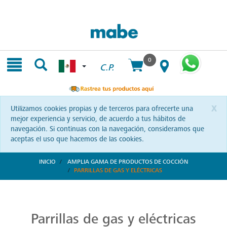
Skip
Skip
to
to
content
navigation
menu
0
C.P.
x
Utilizamos cookies propias y de terceros para ofrecerte una
mejor experiencia y servicio, de acuerdo a tus hábitos de
navegación. Si continuas con la navegación, consideramos que
aceptas el uso que hacemos de las cookies.
INICIO
AMPLIA GAMA DE PRODUCTOS DE COCCIÓN
PARRILLAS DE GAS Y ELÉCTRICAS
Parrillas: Innovación en la Cocina
Reinventa tus habilidades culinarias con las parrillas Mabe. Una combinación de diseño vanguardista y eficiencia que te invita a explorar nuevas recetas y sorprender a tus seres queridos.
Parrillas de gas y eléctricas