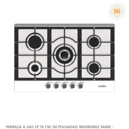
PARRILLA A GAS LP 76 CM (30 PULGADAS) INOXIDABLE MABE -