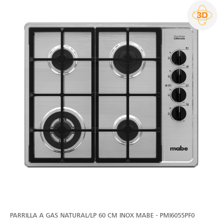
PARRILLA A GAS NATURAL/LP 60 CM INOX MABE - PMI6055PF0