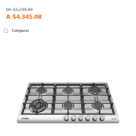
De
$5,298.88
A
$4,345.08
Comparar