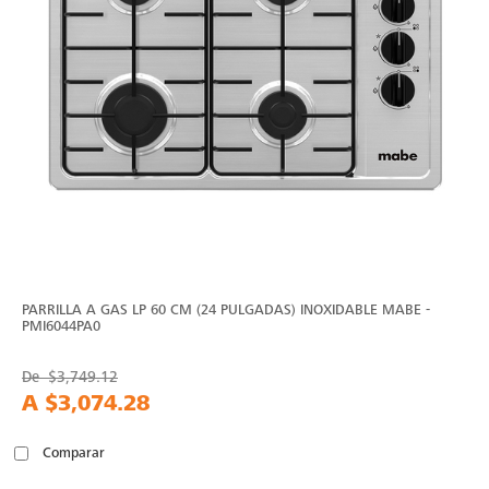
PARRILLA A GAS LP 60 CM (24 PULGADAS) INOXIDABLE MABE -
PMI6044PA0
De
$3,749.12
A
$3,074.28
Comparar