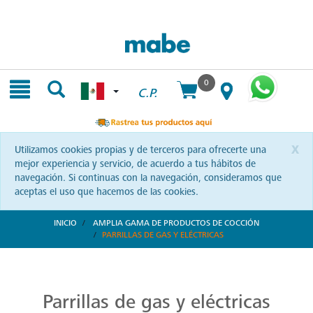
Skip
Skip
to
to
content
navigation
menu
0
C.P.
x
Utilizamos cookies propias y de terceros para ofrecerte una
mejor experiencia y servicio, de acuerdo a tus hábitos de
navegación. Si continuas con la navegación, consideramos que
aceptas el uso que hacemos de las cookies.
INICIO
AMPLIA GAMA DE PRODUCTOS DE COCCIÓN
PARRILLAS DE GAS Y ELÉCTRICAS
Parrillas: Innovación en la Cocina
Reinventa tus habilidades culinarias con las parrillas Mabe. Una combinación de diseño vanguardista y eficiencia que te invita a explorar nuevas recetas y sorprender a tus seres queridos.
Parrillas de gas y eléctricas