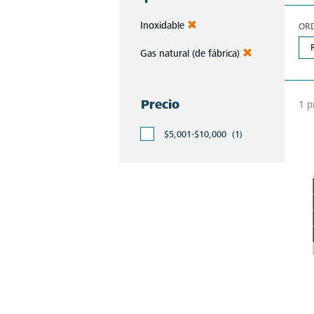
Inoxidable
OR
Gas natural (de fábrica)
Precio
1 p
$5,001-$10,000
(1)