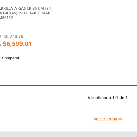
ARRILLA A GAS LP 86 CM (34
ULGADAS) INOXIDABLE MABE -
M8615I1
e
$8,248.76
A
$6,599.01
Comparar
Visualizando 1-1 de 1
Volver arriba