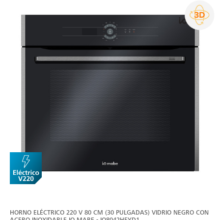
HORNO ELÉCTRICO 220 V 80 CM (30 PULGADAS) VIDRIO NEGRO CON
ACERO INOXIDABLE IO MABE - IO8042HEYD1