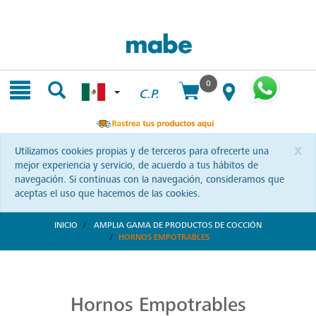
Skip
Skip
to
to
content
navigation
menu
0
C.P.
x
Utilizamos cookies propias y de terceros para ofrecerte una
mejor experiencia y servicio, de acuerdo a tus hábitos de
navegación. Si continuas con la navegación, consideramos que
aceptas el uso que hacemos de las cookies.
INICIO
AMPLIA GAMA DE PRODUCTOS DE COCCIÓN
HORNOS EMPOTRABLES
Hornos Mabe
La precisión se encuentra con el diseño en los hornos Mabe. Ideales para cada receta que sueñas elaborar. Descubre eficiencia y elegancia en cada modelo y eleva tus creaciones culinarias.
Hornos Empotrables