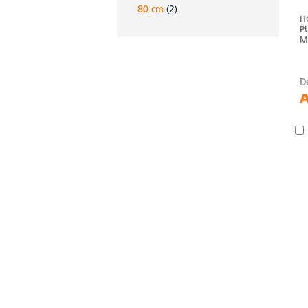
80 cm
(2)
H
P
M
D