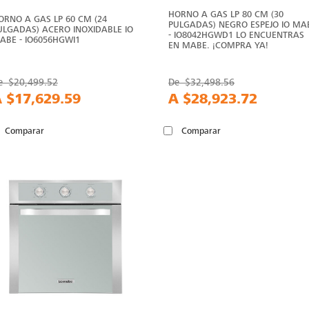
HORNO A GAS LP 80 CM (30
ORNO A GAS LP 60 CM (24
PULGADAS) NEGRO ESPEJO IO MA
ULGADAS) ACERO INOXIDABLE IO
- IO8042HGWD1 LO ENCUENTRAS
ABE - IO6056HGWI1
EN MABE. ¡COMPRA YA!
e
$20,499.52
De
$32,498.56
A
$17,629.59
A
$28,923.72
Comparar
Comparar