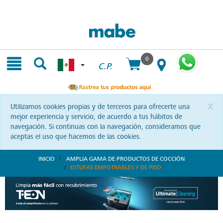
Skip
Skip
to
to
content
navigation
menu
0
C.P.
x
Utilizamos cookies propias y de terceros para ofrecerte una
mejor experiencia y servicio, de acuerdo a tus hábitos de
navegación. Si continuas con la navegación, consideramos que
aceptas el uso que hacemos de las cookies.
INICIO
AMPLIA GAMA DE PRODUCTOS DE COCCIÓN
ESTUFAS EMPOTRABLES Y DE PISO