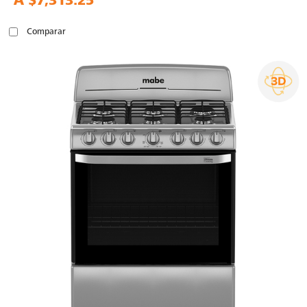
A
$7,313.25
Comparar