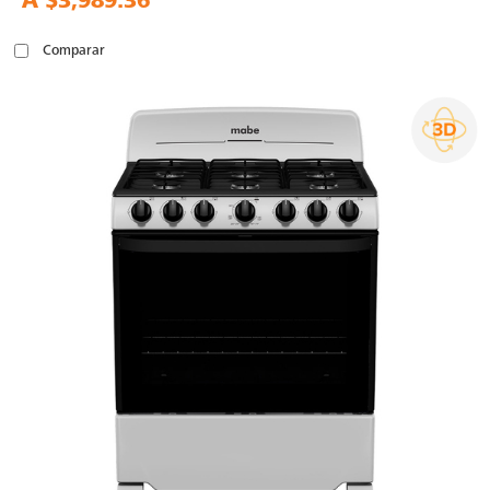
A
$3,989.36
Comparar