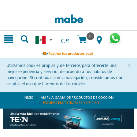
Skip
Skip
to
to
content
navigation
menu
0
C.P.
x
Utilizamos cookies propias y de terceros para ofrecerte una
mejor experiencia y servicio, de acuerdo a tus hábitos de
navegación. Si continuas con la navegación, consideramos que
aceptas el uso que hacemos de las cookies.
INICIO
AMPLIA GAMA DE PRODUCTOS DE COCCIÓN
ESTUFAS EMPOTRABLES Y DE PISO