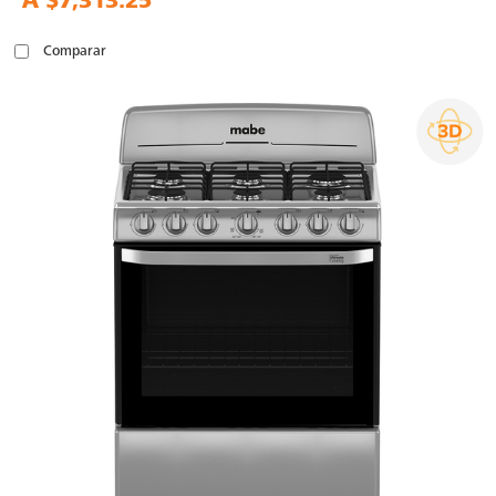
A
$7,313.25
Comparar