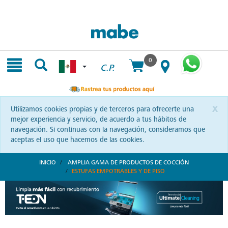
Skip
Skip
to
to
content
navigation
menu
0
C.P.
x
Utilizamos cookies propias y de terceros para ofrecerte una
mejor experiencia y servicio, de acuerdo a tus hábitos de
navegación. Si continuas con la navegación, consideramos que
aceptas el uso que hacemos de las cookies.
INICIO
AMPLIA GAMA DE PRODUCTOS DE COCCIÓN
ESTUFAS EMPOTRABLES Y DE PISO