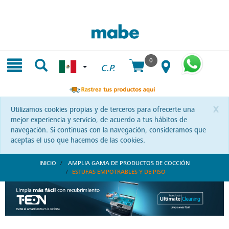
Skip
Skip
to
to
content
navigation
menu
0
C.P.
x
Utilizamos cookies propias y de terceros para ofrecerte una
mejor experiencia y servicio, de acuerdo a tus hábitos de
navegación. Si continuas con la navegación, consideramos que
aceptas el uso que hacemos de las cookies.
INICIO
AMPLIA GAMA DE PRODUCTOS DE COCCIÓN
ESTUFAS EMPOTRABLES Y DE PISO