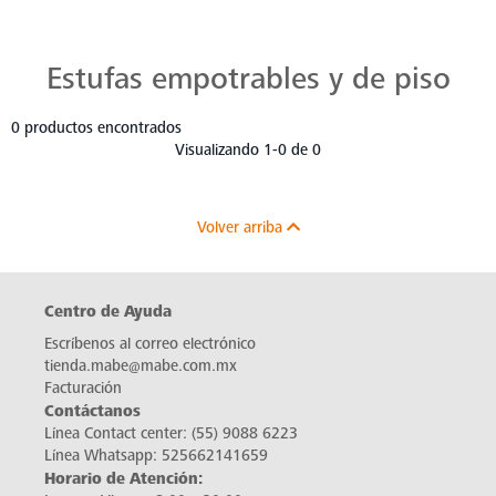
Estufas Mabe para Cada Cocina
Descubre estufas que se adaptan a cada chef, a cada cocina. Con Mabe, cada platillo es una obra maestra. Navega, elige y despierta tu pasión culinaria.
Estufas empotrables y de piso
0 productos encontrados
Visualizando 1-0 de 0
Volver arriba
Centro de Ayuda
Escríbenos al correo electrónico
tienda.mabe@mabe.com.mx
Facturación
Contáctanos
Línea Contact center:
(55) 9088 6223
Línea Whatsapp:
525662141659
Horario de Atención: