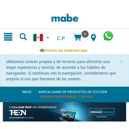
Skip
Skip
to
to
content
navigation
menu
0
C.P.
x
Utilizamos cookies propias y de terceros para ofrecerte una
mejor experiencia y servicio, de acuerdo a tus hábitos de
navegación. Si continuas con la navegación, consideramos que
aceptas el uso que hacemos de las cookies.
INICIO
AMPLIA GAMA DE PRODUCTOS DE COCCIÓN
ESTUFAS EMPOTRABLES Y DE PISO