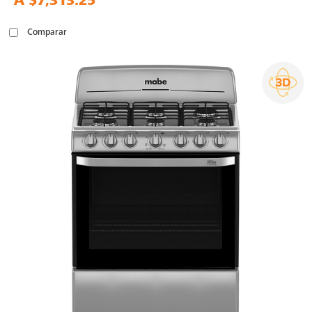
A
$7,313.25
Comparar