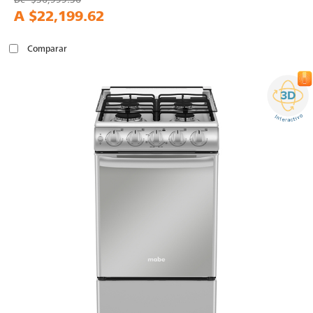
A
$22,199.62
Comparar