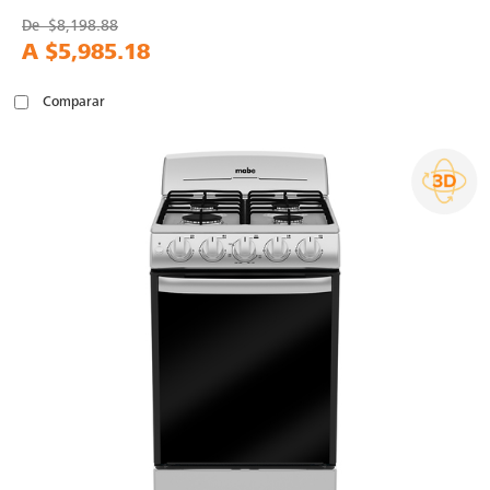
De
$8,198.88
A
$5,985.18
Comparar