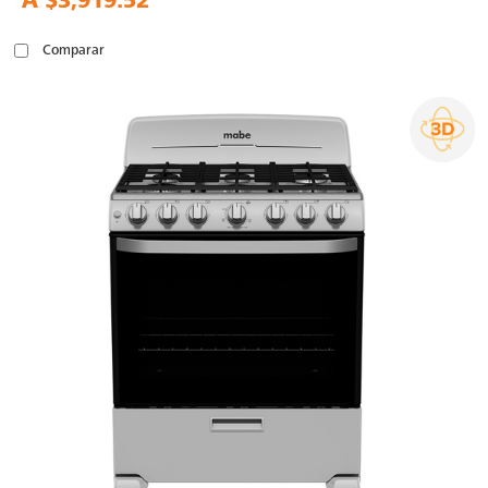
A
$3,919.52
Comparar