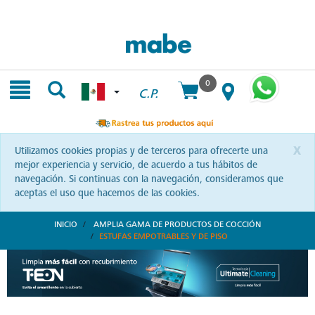
Skip
Skip
to
to
content
navigation
menu
0
C.P.
x
Utilizamos cookies propias y de terceros para ofrecerte una
mejor experiencia y servicio, de acuerdo a tus hábitos de
navegación. Si continuas con la navegación, consideramos que
aceptas el uso que hacemos de las cookies.
INICIO
AMPLIA GAMA DE PRODUCTOS DE COCCIÓN
ESTUFAS EMPOTRABLES Y DE PISO