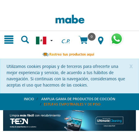
Skip
Skip
to
to
content
navigation
menu
0
C.P.
x
Utilizamos cookies propias y de terceros para ofrecerte una
mejor experiencia y servicio, de acuerdo a tus hábitos de
navegación. Si continuas con la navegación, consideramos que
aceptas el uso que hacemos de las cookies.
INICIO
AMPLIA GAMA DE PRODUCTOS DE COCCIÓN
ESTUFAS EMPOTRABLES Y DE PISO