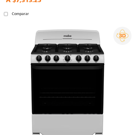
A
$7,313.25
Comparar