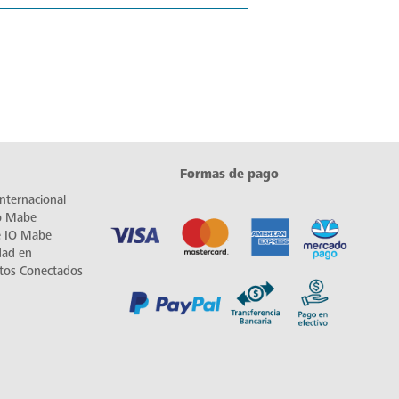
Formas de pago
nternacional
io Mabe
e IO Mabe
dad en
tos Conectados