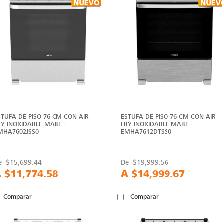
STUFA DE PISO 76 CM CON AIR
ESTUFA DE PISO 76 CM CON AIR
RY INOXIDABLE MABE -
FRY INOXIDABLE MABE -
MHA7602JSS0
EMHA7612DTSS0
e
$15,699.44
De
$19,999.56
A
$11,774.58
A
$14,999.67
Comparar
Comparar