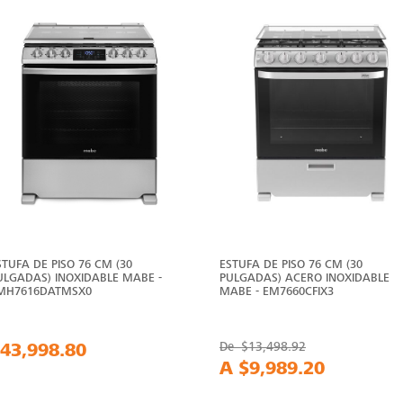
VER
MÁS
STUFA DE PISO 76 CM (30
ESTUFA DE PISO 76 CM (30
ULGADAS) INOXIDABLE MABE -
PULGADAS) ACERO INOXIDABLE
MH7616DATMSX0
MABE - EM7660CFIX3
43,998.80
De
$13,498.92
A
$9,989.20