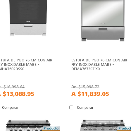
STUFA DE PISO 76 CM CON AIR
ESTUFA DE PISO 76 CM CON AIR
RY INOXIDABLE MABE -
FRY INOXIDABLE MABE -
MHA7602DSS0
DEMA7673CFIX0
e
$16,998.64
De
$15,998.72
A
$13,088.95
A
$11,839.05
Comparar
Comparar