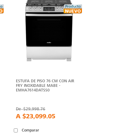
ESTUFA DE PISO 76 CM CON AIR
FRY INOXIDABLE MABE -
EMHA7614DATSS0
De
$29,998.76
A
$23,099.05
Comparar