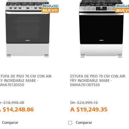
STUFA DE PISO 76 CM CON AIR
ESTUFA DE PISO 76 CM CON AIR
RY INOXIDABLE MABE -
FRY INOXIDABLE MABE -
MHA7612DSS0
EMHA7613DTSS0
e
$18,998.48
De
$24,999.16
A
$14,248.86
A
$19,249.35
Comparar
Comparar