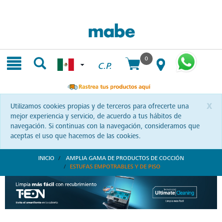
Skip
Skip
to
to
content
navigation
menu
0
C.P.
x
Utilizamos cookies propias y de terceros para ofrecerte una
mejor experiencia y servicio, de acuerdo a tus hábitos de
navegación. Si continuas con la navegación, consideramos que
aceptas el uso que hacemos de las cookies.
INICIO
AMPLIA GAMA DE PRODUCTOS DE COCCIÓN
ESTUFAS EMPOTRABLES Y DE PISO