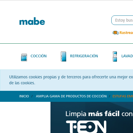
Skip
Skip
to
to
content
navigation
menu
COCCIÓN
REFRIGERACIÓN
LAVAD
Utilizamos cookies propias y de terceros para ofrecerte una mejor e
de las cookies.
INICIO
AMPLIA GAMA DE PRODUCTOS DE COCCIÓN
ESTUFAS EM