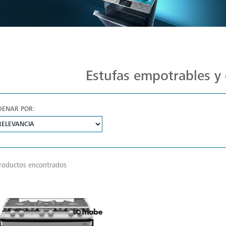
Estufas Mabe para Cada Cocina
Estufas empotrables y 
DENAR POR:
roductos encontrados