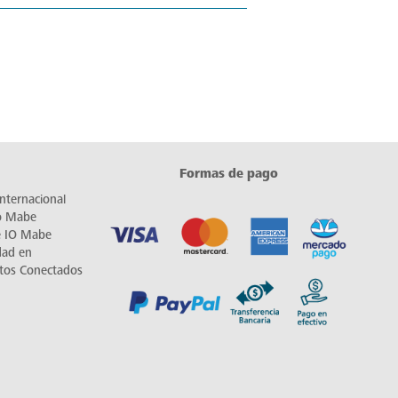
Formas de pago
nternacional
io Mabe
e IO Mabe
dad en
tos Conectados