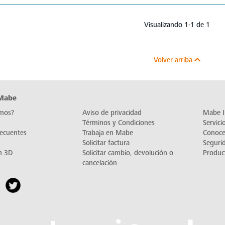
Visualizando 1-1 de 1
Volver arriba
 Mabe
mos?
Aviso de privacidad
Mabe I
Términos y Condiciones
Servic
recuentes
Trabaja en Mabe
Conoc
Solicitar factura
Seguri
n 3D
Solicitar cambio, devolución o
Produc
cancelación