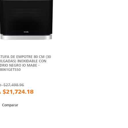
STUFA DE EMPOTRE 80 CM (30
ULGADAS) INOXIDABLE CON
IDRIO NEGRO IO MABE -
O8061GETSS0
e
$27,498.96
A
$21,724.18
Comparar