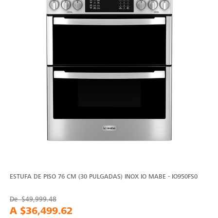
ESTUFA DE PISO 76 CM (30 PULGADAS) INOX IO MABE - IO950FS0
De
$49,999.48
A
$36,499.62