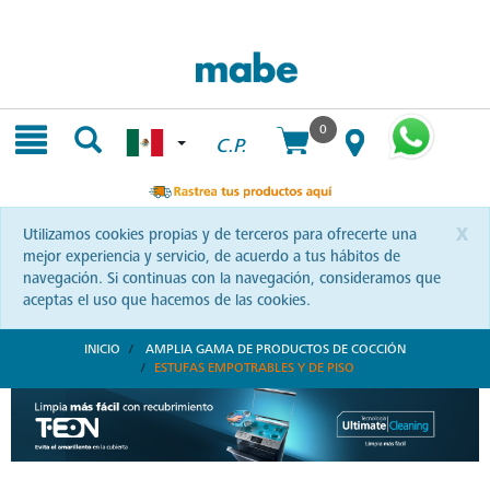
Skip
Skip
to
to
content
navigation
menu
0
C.P.
x
Utilizamos cookies propias y de terceros para ofrecerte una
mejor experiencia y servicio, de acuerdo a tus hábitos de
navegación. Si continuas con la navegación, consideramos que
aceptas el uso que hacemos de las cookies.
INICIO
AMPLIA GAMA DE PRODUCTOS DE COCCIÓN
ESTUFAS EMPOTRABLES Y DE PISO