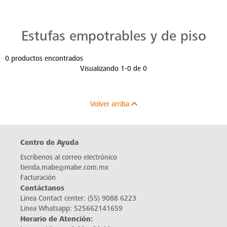
Estufas Mabe para Cada Cocina
Descubre estufas que se adaptan a cada chef, a cada cocina. Con Mabe, cada platillo es una obra maestra. Navega, elige y despierta tu pasión culinaria.
Estufas empotrables y de piso
0 productos encontrados
Visualizando 1-0 de 0
Volver arriba
Centro de Ayuda
Escríbenos al correo electrónico
tienda.mabe@mabe.com.mx
Facturación
Contáctanos
Línea Contact center:
(55) 9088 6223
Línea Whatsapp:
525662141659
Horario de Atención: