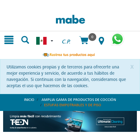
Skip
Skip
to
to
content
navigation
menu
0
C.P.
x
Utilizamos cookies propias y de terceros para ofrecerte una
mejor experiencia y servicio, de acuerdo a tus hábitos de
navegación. Si continuas con la navegación, consideramos que
aceptas el uso que hacemos de las cookies.
INICIO
AMPLIA GAMA DE PRODUCTOS DE COCCIÓN
ESTUFAS EMPOTRABLES Y DE PISO