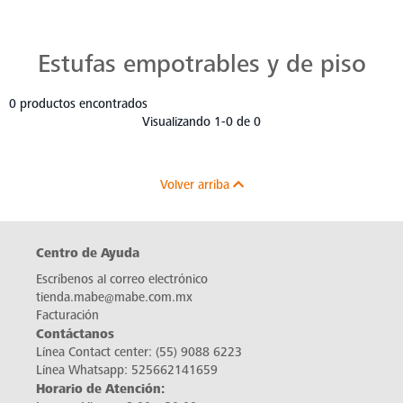
Estufas Mabe para Cada Cocina
Descubre estufas que se adaptan a cada chef, a cada cocina. Con Mabe, cada platillo es una obra maestra. Navega, elige y despierta tu pasión culinaria.
Estufas empotrables y de piso
0 productos encontrados
Visualizando 1-0 de 0
Volver arriba
Centro de Ayuda
Escríbenos al correo electrónico
tienda.mabe@mabe.com.mx
Facturación
Contáctanos
Línea Contact center:
(55) 9088 6223
Línea Whatsapp:
525662141659
Horario de Atención: