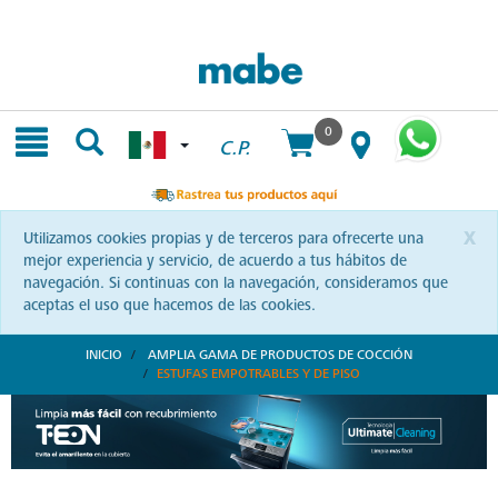
Skip
Skip
to
to
content
navigation
menu
0
C.P.
x
Utilizamos cookies propias y de terceros para ofrecerte una
mejor experiencia y servicio, de acuerdo a tus hábitos de
navegación. Si continuas con la navegación, consideramos que
aceptas el uso que hacemos de las cookies.
INICIO
AMPLIA GAMA DE PRODUCTOS DE COCCIÓN
ESTUFAS EMPOTRABLES Y DE PISO