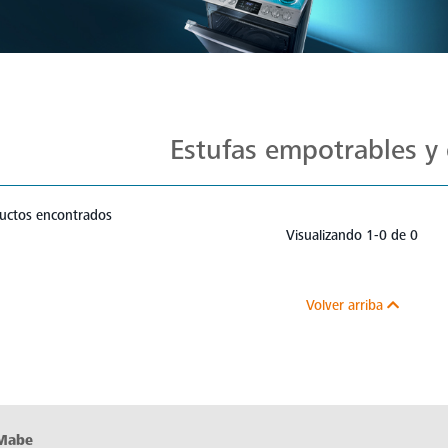
Estufas Mabe para Cada Cocina
Estufas empotrables y 
uctos encontrados
Visualizando 1-0 de 0
Volver arriba
 Mabe