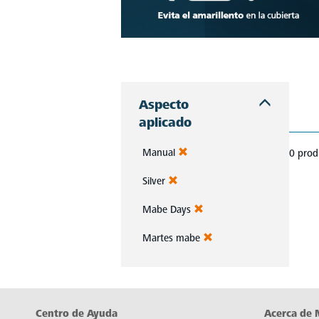
Descubre estufas que se adaptan a cada chef, a cada cocina. Con Mabe, cada platillo es una obra maestra. Navega, elige y despierta tu pasión culinaria.
Aspecto
aplicado
Manual
0 prod
Silver
Mabe Days
Martes mabe
Centro de Ayuda
Acerca de