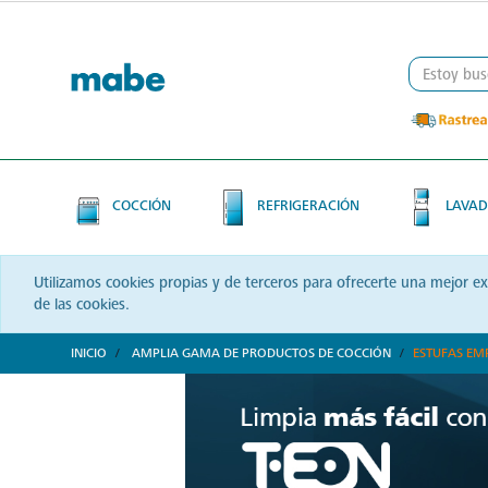
Skip
Skip
to
to
content
navigation
menu
COCCIÓN
REFRIGERACIÓN
LAVAD
Utilizamos cookies propias y de terceros para ofrecerte una mejor e
de las cookies.
INICIO
AMPLIA GAMA DE PRODUCTOS DE COCCIÓN
ESTUFAS EM