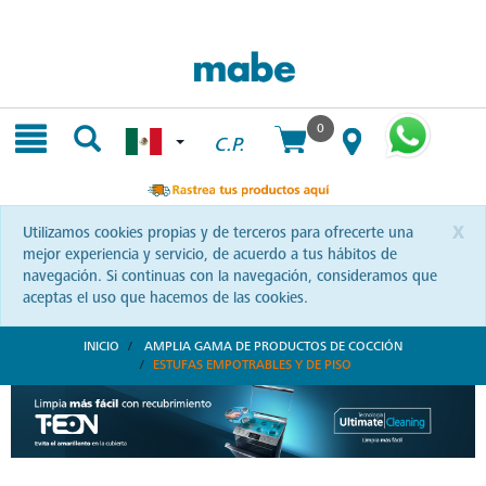
Skip
Skip
to
to
content
navigation
menu
0
C.P.
x
Utilizamos cookies propias y de terceros para ofrecerte una
mejor experiencia y servicio, de acuerdo a tus hábitos de
navegación. Si continuas con la navegación, consideramos que
aceptas el uso que hacemos de las cookies.
INICIO
AMPLIA GAMA DE PRODUCTOS DE COCCIÓN
ESTUFAS EMPOTRABLES Y DE PISO