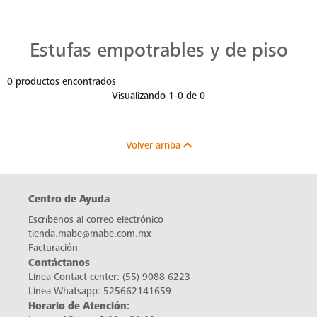
Estufas Mabe para Cada Cocina
Descubre estufas que se adaptan a cada chef, a cada cocina. Con Mabe, cada platillo es una obra maestra. Navega, elige y despierta tu pasión culinaria.
Estufas empotrables y de piso
0 productos encontrados
Visualizando 1-0 de 0
Volver arriba
Centro de Ayuda
Escríbenos al correo electrónico
tienda.mabe@mabe.com.mx
Facturación
Contáctanos
Línea Contact center:
(55) 9088 6223
Línea Whatsapp:
525662141659
Horario de Atención: