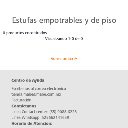
Estufas Mabe para Cada Cocina
Descubre estufas que se adaptan a cada chef, a cada cocina. Con Mabe, cada platillo es una obra maestra. Navega, elige y despierta tu pasión culinaria.
Estufas empotrables y de piso
0 productos encontrados
Visualizando 1-0 de 0
Volver arriba
Centro de Ayuda
Escríbenos al correo electrónico
tienda.mabe@mabe.com.mx
Facturación
Contáctanos
Línea Contact center:
(55) 9088 6223
Línea Whatsapp:
525662141659
Horario de Atención: