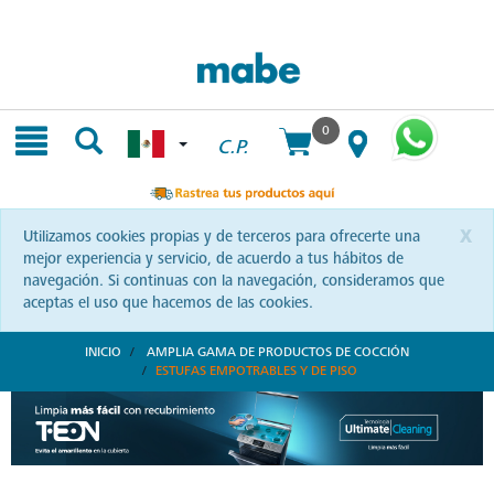
Skip
Skip
to
to
content
navigation
menu
0
C.P.
x
Utilizamos cookies propias y de terceros para ofrecerte una
mejor experiencia y servicio, de acuerdo a tus hábitos de
navegación. Si continuas con la navegación, consideramos que
aceptas el uso que hacemos de las cookies.
INICIO
AMPLIA GAMA DE PRODUCTOS DE COCCIÓN
ESTUFAS EMPOTRABLES Y DE PISO