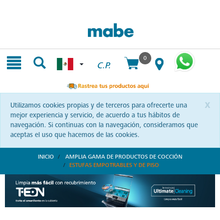
Skip
Skip
to
to
content
navigation
menu
0
C.P.
x
Utilizamos cookies propias y de terceros para ofrecerte una
mejor experiencia y servicio, de acuerdo a tus hábitos de
navegación. Si continuas con la navegación, consideramos que
aceptas el uso que hacemos de las cookies.
INICIO
AMPLIA GAMA DE PRODUCTOS DE COCCIÓN
ESTUFAS EMPOTRABLES Y DE PISO