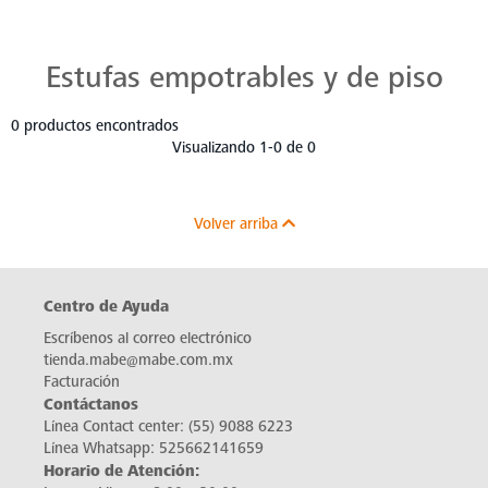
Estufas Mabe para Cada Cocina
Descubre estufas que se adaptan a cada chef, a cada cocina. Con Mabe, cada platillo es una obra maestra. Navega, elige y despierta tu pasión culinaria.
Estufas empotrables y de piso
0 productos encontrados
Visualizando 1-0 de 0
Volver arriba
Centro de Ayuda
Escríbenos al correo electrónico
tienda.mabe@mabe.com.mx
Facturación
Contáctanos
Línea Contact center:
(55) 9088 6223
Línea Whatsapp:
525662141659
Horario de Atención: