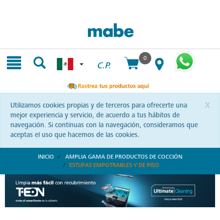
Skip
Skip
to
to
content
navigation
menu
0
C.P.
x
Utilizamos cookies propias y de terceros para ofrecerte una
mejor experiencia y servicio, de acuerdo a tus hábitos de
navegación. Si continuas con la navegación, consideramos que
aceptas el uso que hacemos de las cookies.
INICIO
AMPLIA GAMA DE PRODUCTOS DE COCCIÓN
ESTUFAS EMPOTRABLES Y DE PISO