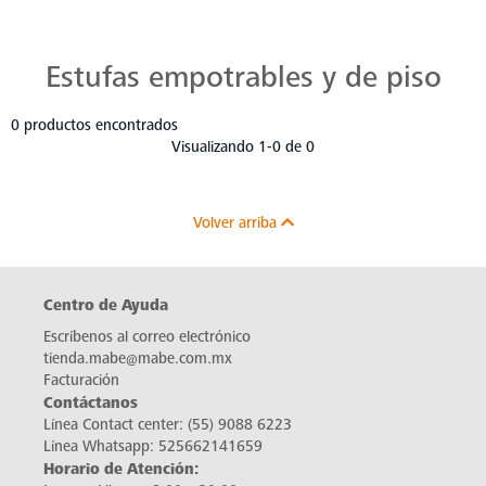
Estufas Mabe para Cada Cocina
Descubre estufas que se adaptan a cada chef, a cada cocina. Con Mabe, cada platillo es una obra maestra. Navega, elige y despierta tu pasión culinaria.
Estufas empotrables y de piso
0 productos encontrados
Visualizando 1-0 de 0
Volver arriba
Centro de Ayuda
Escríbenos al correo electrónico
tienda.mabe@mabe.com.mx
Facturación
Contáctanos
Línea Contact center:
(55) 9088 6223
Línea Whatsapp:
525662141659
Horario de Atención: