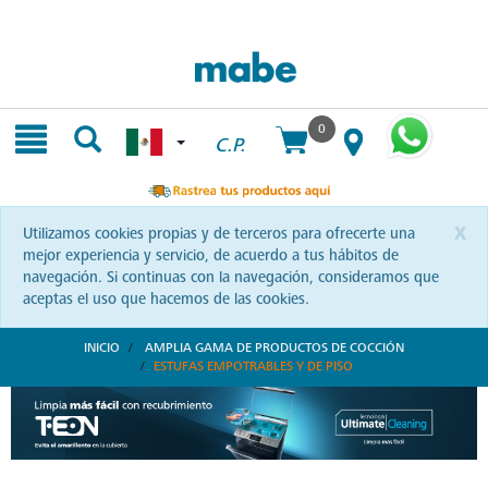
Skip
Skip
to
to
content
navigation
menu
0
C.P.
x
Utilizamos cookies propias y de terceros para ofrecerte una
mejor experiencia y servicio, de acuerdo a tus hábitos de
navegación. Si continuas con la navegación, consideramos que
aceptas el uso que hacemos de las cookies.
INICIO
AMPLIA GAMA DE PRODUCTOS DE COCCIÓN
ESTUFAS EMPOTRABLES Y DE PISO