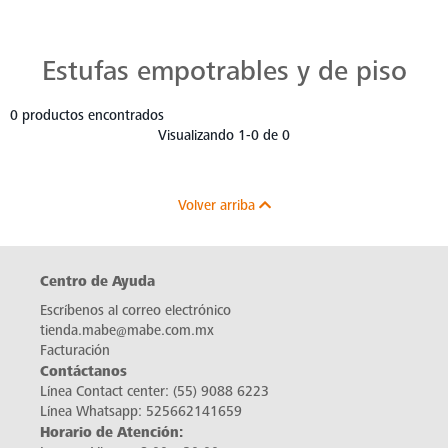
Estufas Mabe para Cada Cocina
Descubre estufas que se adaptan a cada chef, a cada cocina. Con Mabe, cada platillo es una obra maestra. Navega, elige y despierta tu pasión culinaria.
Estufas empotrables y de piso
0 productos encontrados
Visualizando 1-0 de 0
Volver arriba
Centro de Ayuda
Escríbenos al correo electrónico
tienda.mabe@mabe.com.mx
Facturación
Contáctanos
Línea Contact center:
(55) 9088 6223
Línea Whatsapp:
525662141659
Horario de Atención: