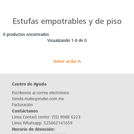
Estufas Mabe para Cada Cocina
Descubre estufas que se adaptan a cada chef, a cada cocina. Con Mabe, cada platillo es una obra maestra. Navega, elige y despierta tu pasión culinaria.
Estufas empotrables y de piso
0 productos encontrados
Visualizando 1-0 de 0
Volver arriba
Centro de Ayuda
Escríbenos al correo electrónico
tienda.mabe@mabe.com.mx
Facturación
Contáctanos
Línea Contact center:
(55) 9088 6223
Línea Whatsapp:
525662141659
Horario de Atención: