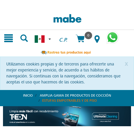
Skip
Skip
to
to
content
navigation
menu
0
C.P.
x
Utilizamos cookies propias y de terceros para ofrecerte una
mejor experiencia y servicio, de acuerdo a tus hábitos de
navegación. Si continuas con la navegación, consideramos que
aceptas el uso que hacemos de las cookies.
INICIO
AMPLIA GAMA DE PRODUCTOS DE COCCIÓN
ESTUFAS EMPOTRABLES Y DE PISO