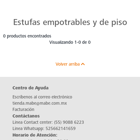
Estufas Mabe para Cada Cocina
Descubre estufas que se adaptan a cada chef, a cada cocina. Con Mabe, cada platillo es una obra maestra. Navega, elige y despierta tu pasión culinaria.
Estufas empotrables y de piso
0 productos encontrados
Visualizando 1-0 de 0
Volver arriba
Centro de Ayuda
Escríbenos al correo electrónico
tienda.mabe@mabe.com.mx
Facturación
Contáctanos
Línea Contact center:
(55) 9088 6223
Línea Whatsapp:
525662141659
Horario de Atención: