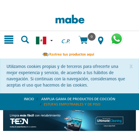
Skip
Skip
to
to
content
navigation
menu
0
C.P.
x
Utilizamos cookies propias y de terceros para ofrecerte una
mejor experiencia y servicio, de acuerdo a tus hábitos de
navegación. Si continuas con la navegación, consideramos que
aceptas el uso que hacemos de las cookies.
INICIO
AMPLIA GAMA DE PRODUCTOS DE COCCIÓN
ESTUFAS EMPOTRABLES Y DE PISO