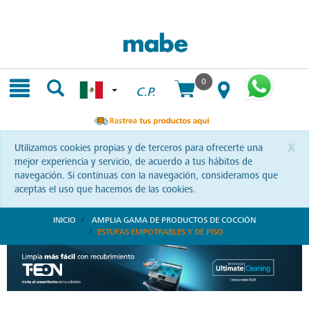
Skip
Skip
to
to
content
navigation
menu
0
C.P.
x
Utilizamos cookies propias y de terceros para ofrecerte una
mejor experiencia y servicio, de acuerdo a tus hábitos de
navegación. Si continuas con la navegación, consideramos que
aceptas el uso que hacemos de las cookies.
INICIO
AMPLIA GAMA DE PRODUCTOS DE COCCIÓN
ESTUFAS EMPOTRABLES Y DE PISO