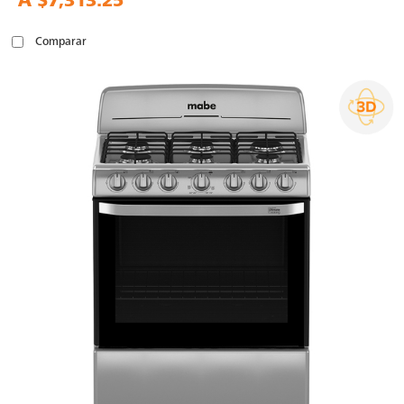
A
$7,313.25
Comparar