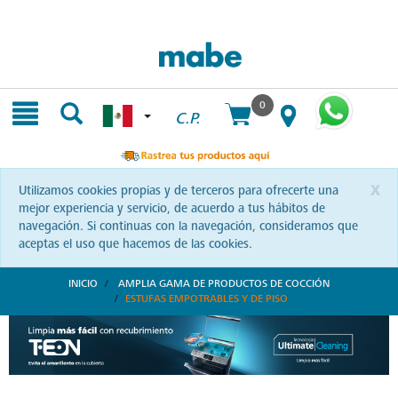
Skip
Skip
to
to
content
navigation
menu
0
C.P.
x
Utilizamos cookies propias y de terceros para ofrecerte una
mejor experiencia y servicio, de acuerdo a tus hábitos de
navegación. Si continuas con la navegación, consideramos que
aceptas el uso que hacemos de las cookies.
INICIO
AMPLIA GAMA DE PRODUCTOS DE COCCIÓN
ESTUFAS EMPOTRABLES Y DE PISO