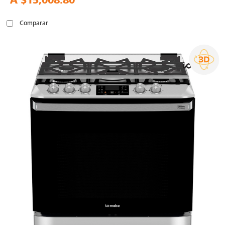
A
$15,008.80
Comparar