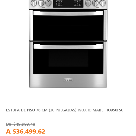
ESTUFA DE PISO 76 CM (30 PULGADAS) INOX IO MABE - IO950FS0
De
$49,999.48
A
$36,499.62