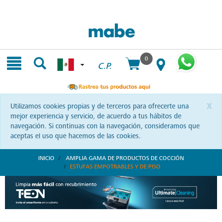
Skip
Skip
to
to
content
navigation
menu
0
C.P.
x
Utilizamos cookies propias y de terceros para ofrecerte una
mejor experiencia y servicio, de acuerdo a tus hábitos de
navegación. Si continuas con la navegación, consideramos que
aceptas el uso que hacemos de las cookies.
INICIO
AMPLIA GAMA DE PRODUCTOS DE COCCIÓN
ESTUFAS EMPOTRABLES Y DE PISO