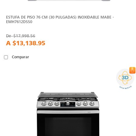
ESTUFA DE PISO 76 CM (30 PULGADAS) INOXIDABLE MABE -
EMH7612DSS0
De
$17,998.56
A
$13,138.95
Comparar