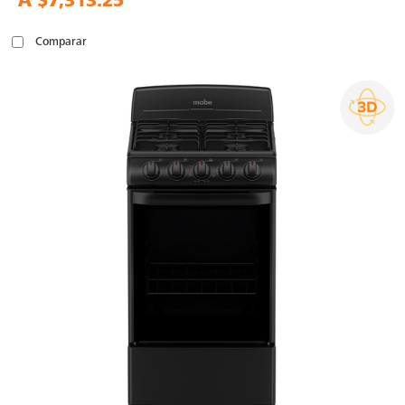
A
$7,313.25
Comparar