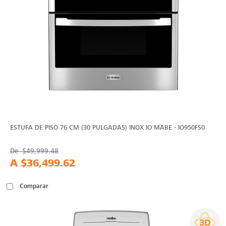
ESTUFA DE PISO 76 CM (30 PULGADAS) INOX IO MABE - IO950FS0
De
$49,999.48
A
$36,499.62
Comparar