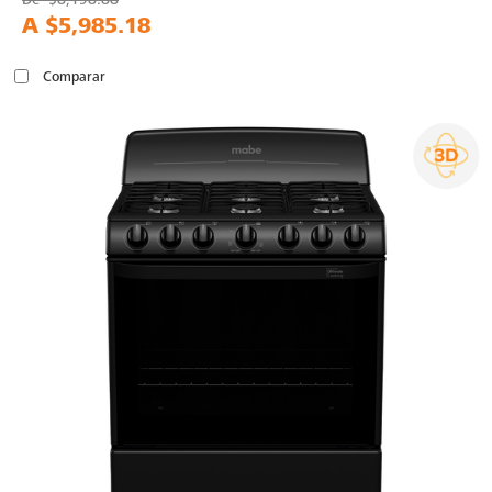
A
$5,985.18
Comparar