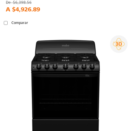
De
$6,398.56
A
$4,926.89
Comparar