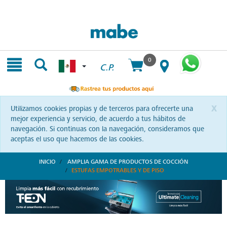
Skip
Skip
to
to
content
navigation
menu
0
C.P.
x
Utilizamos cookies propias y de terceros para ofrecerte una
mejor experiencia y servicio, de acuerdo a tus hábitos de
navegación. Si continuas con la navegación, consideramos que
aceptas el uso que hacemos de las cookies.
INICIO
AMPLIA GAMA DE PRODUCTOS DE COCCIÓN
ESTUFAS EMPOTRABLES Y DE PISO