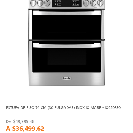
ESTUFA DE PISO 76 CM (30 PULGADAS) INOX IO MABE - IO950FS0
De
$49,999.48
A
$36,499.62