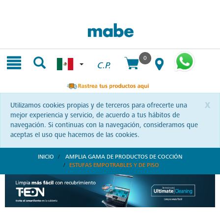
Skip
Skip
to
to
content
navigation
menu
0
C.P.
x
Utilizamos cookies propias y de terceros para ofrecerte una
mejor experiencia y servicio, de acuerdo a tus hábitos de
navegación. Si continuas con la navegación, consideramos que
aceptas el uso que hacemos de las cookies.
INICIO
AMPLIA GAMA DE PRODUCTOS DE COCCIÓN
ESTUFAS EMPOTRABLES Y DE PISO