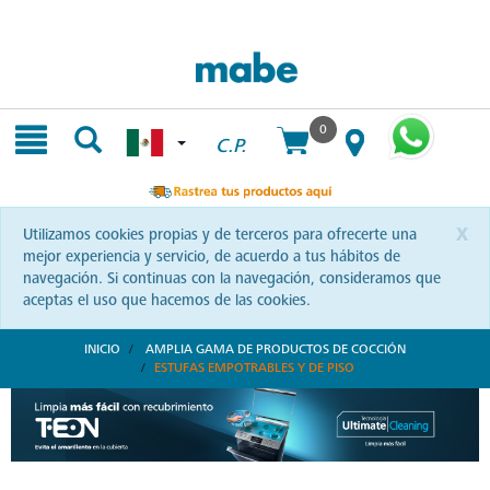
Skip
Skip
to
to
content
navigation
menu
0
C.P.
x
Utilizamos cookies propias y de terceros para ofrecerte una
mejor experiencia y servicio, de acuerdo a tus hábitos de
navegación. Si continuas con la navegación, consideramos que
aceptas el uso que hacemos de las cookies.
INICIO
AMPLIA GAMA DE PRODUCTOS DE COCCIÓN
ESTUFAS EMPOTRABLES Y DE PISO