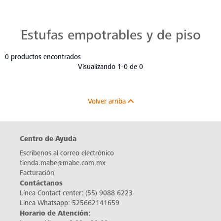
Estufas Mabe para Cada Cocina
Descubre estufas que se adaptan a cada chef, a cada cocina. Con Mabe, cada platillo es una obra maestra. Navega, elige y despierta tu pasión culinaria.
Estufas empotrables y de piso
0 productos encontrados
Visualizando 1-0 de 0
Volver arriba
Centro de Ayuda
Escríbenos al correo electrónico
tienda.mabe@mabe.com.mx
Facturación
Contáctanos
Línea Contact center:
(55) 9088 6223
Línea Whatsapp:
525662141659
Horario de Atención: