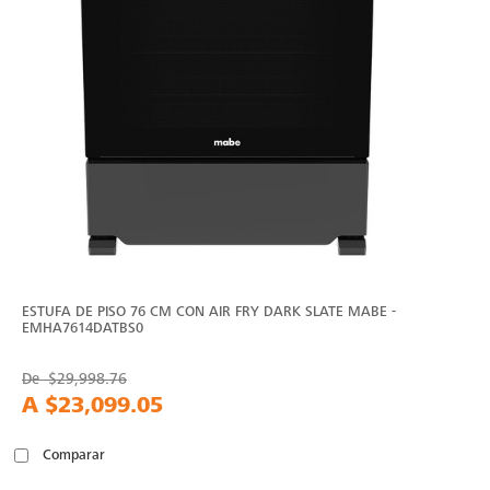
ESTUFA DE PISO 76 CM CON AIR FRY DARK SLATE MABE -
EMHA7614DATBS0
De
$29,998.76
A
$23,099.05
Comparar