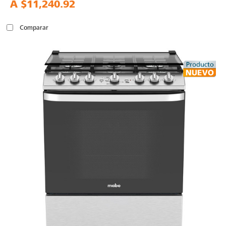
A
$11,240.92
Comparar