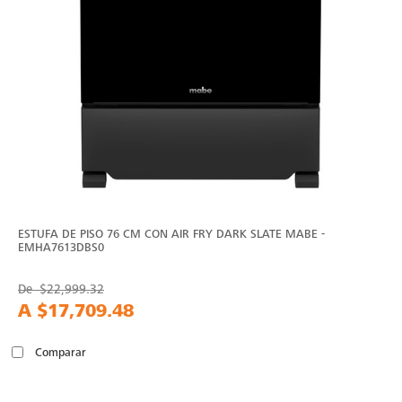
ESTUFA DE PISO 76 CM CON AIR FRY DARK SLATE MABE -
EMHA7613DBS0
De
$22,999.32
A
$17,709.48
Comparar