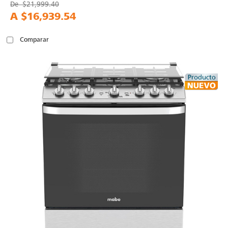
De
$21,999.40
A
$16,939.54
Comparar