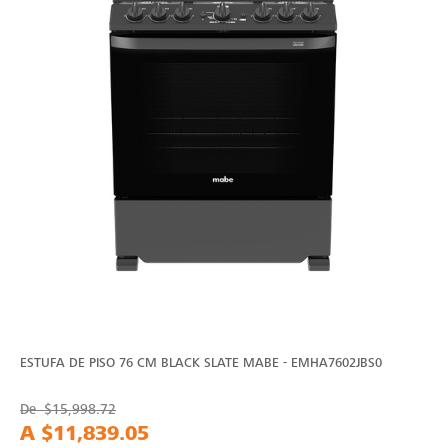
ESTUFA DE PISO 76 CM BLACK SLATE MABE - EMHA7602JBS0
De
$15,998.72
A
$11,839.05