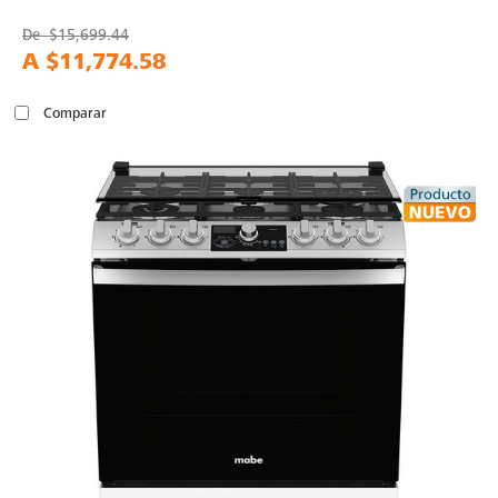
De
$15,699.44
A
$11,774.58
Comparar