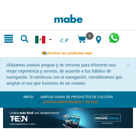
Skip
Skip
to
to
content
navigation
menu
0
C.P.
x
Utilizamos cookies propias y de terceros para ofrecerte una
mejor experiencia y servicio, de acuerdo a tus hábitos de
navegación. Si continuas con la navegación, consideramos que
aceptas el uso que hacemos de las cookies.
INICIO
AMPLIA GAMA DE PRODUCTOS DE COCCIÓN
ESTUFAS EMPOTRABLES Y DE PISO