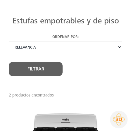
Estufas Mabe para Cada Cocina
Descubre estufas que se adaptan a cada chef, a cada cocina. Con Mabe, cada platillo es una obra maestra. Navega, elige y despierta tu pasión culinaria.
Estufas empotrables y de piso
ORDENAR POR:
FILTRAR
2 productos encontrados