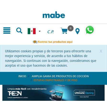
Skip
Skip
to
to
content
navigation
menu
0
C.P.
x
Utilizamos cookies propias y de terceros para ofrecerte una
mejor experiencia y servicio, de acuerdo a tus hábitos de
navegación. Si continuas con la navegación, consideramos que
aceptas el uso que hacemos de las cookies.
INICIO
AMPLIA GAMA DE PRODUCTOS DE COCCIÓN
ESTUFAS EMPOTRABLES Y DE PISO