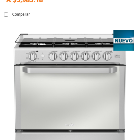
A
$5,985.18
Comparar