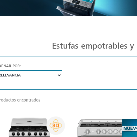
Estufas Mabe para Cada Cocina
Estufas empotrables y 
DENAR POR:
roductos encontrados