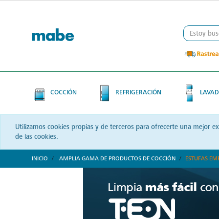
Skip
Skip
to
to
content
navigation
menu
COCCIÓN
REFRIGERACIÓN
LAVAD
Utilizamos cookies propias y de terceros para ofrecerte una mejor e
de las cookies.
INICIO
AMPLIA GAMA DE PRODUCTOS DE COCCIÓN
ESTUFAS EM