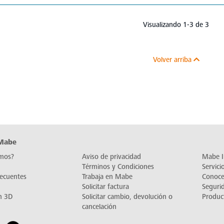
Visualizando 1-3 de 3
Volver arriba
 Mabe
mos?
Aviso de privacidad
Mabe I
Términos y Condiciones
Servic
recuentes
Trabaja en Mabe
Conoc
Solicitar factura
Seguri
n 3D
Solicitar cambio, devolución o
Produc
cancelación