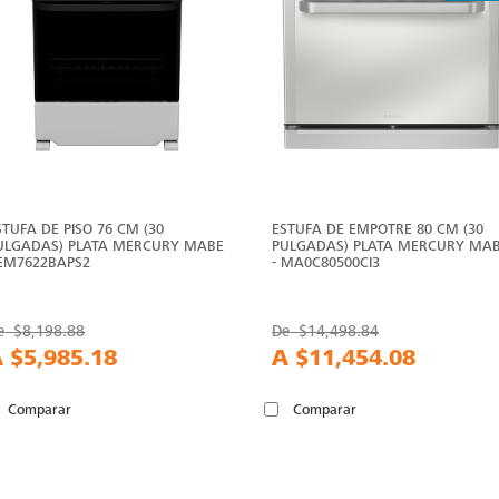
STUFA DE PISO 76 CM (30
ESTUFA DE EMPOTRE 80 CM (30
ULGADAS) PLATA MERCURY MABE
PULGADAS) PLATA MERCURY MA
 EM7622BAPS2
- MA0C80500CI3
e
$8,198.88
De
$14,498.84
A
$5,985.18
A
$11,454.08
Comparar
Comparar