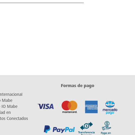
Formas de pago
nternacional
io Mabe
e IO Mabe
dad en
tos Conectados