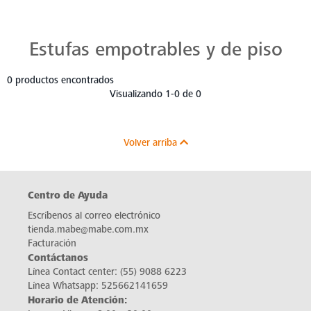
Estufas Mabe para Cada Cocina
Descubre estufas que se adaptan a cada chef, a cada cocina. Con Mabe, cada platillo es una obra maestra. Navega, elige y despierta tu pasión culinaria.
Estufas empotrables y de piso
0 productos encontrados
Visualizando 1-0 de 0
Volver arriba
Centro de Ayuda
Escríbenos al correo electrónico
tienda.mabe@mabe.com.mx
Facturación
Contáctanos
Línea Contact center:
(55) 9088 6223
Línea Whatsapp:
525662141659
Horario de Atención: