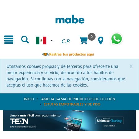
Skip
Skip
to
to
content
navigation
menu
0
C.P.
x
Utilizamos cookies propias y de terceros para ofrecerte una
mejor experiencia y servicio, de acuerdo a tus hábitos de
navegación. Si continuas con la navegación, consideramos que
aceptas el uso que hacemos de las cookies.
INICIO
AMPLIA GAMA DE PRODUCTOS DE COCCIÓN
ESTUFAS EMPOTRABLES Y DE PISO