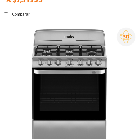
A
$7,313.25
Comparar