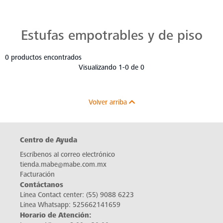
Estufas Mabe para Cada Cocina
Descubre estufas que se adaptan a cada chef, a cada cocina. Con Mabe, cada platillo es una obra maestra. Navega, elige y despierta tu pasión culinaria.
Estufas empotrables y de piso
0 productos encontrados
Visualizando 1-0 de 0
Volver arriba
Centro de Ayuda
Escríbenos al correo electrónico
tienda.mabe@mabe.com.mx
Facturación
Contáctanos
Línea Contact center:
(55) 9088 6223
Línea Whatsapp:
525662141659
Horario de Atención: