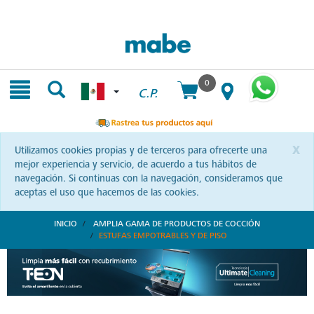
Skip
Skip
to
to
content
navigation
menu
0
C.P.
x
Utilizamos cookies propias y de terceros para ofrecerte una
mejor experiencia y servicio, de acuerdo a tus hábitos de
navegación. Si continuas con la navegación, consideramos que
aceptas el uso que hacemos de las cookies.
INICIO
AMPLIA GAMA DE PRODUCTOS DE COCCIÓN
ESTUFAS EMPOTRABLES Y DE PISO