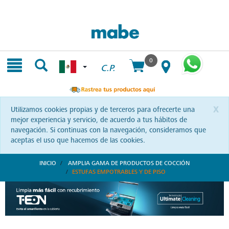
Skip
Skip
to
to
content
navigation
menu
0
C.P.
x
Utilizamos cookies propias y de terceros para ofrecerte una
mejor experiencia y servicio, de acuerdo a tus hábitos de
navegación. Si continuas con la navegación, consideramos que
aceptas el uso que hacemos de las cookies.
INICIO
AMPLIA GAMA DE PRODUCTOS DE COCCIÓN
ESTUFAS EMPOTRABLES Y DE PISO