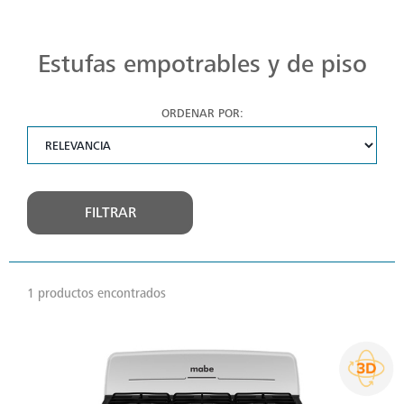
Estufas Mabe para Cada Cocina
Descubre estufas que se adaptan a cada chef, a cada cocina. Con Mabe, cada platillo es una obra maestra. Navega, elige y despierta tu pasión culinaria.
Estufas empotrables y de piso
ORDENAR POR:
FILTRAR
1 productos encontrados